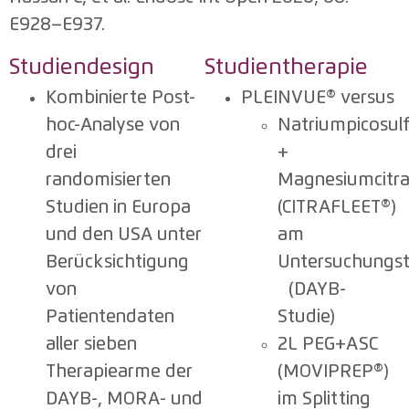
E928–E937.
Studiendesign
Studientherapie
Kombinierte Post-
PLEINVUE® versus
hoc-Analyse von
Natriumpicosul
drei
+
randomisierten
Magnesiumcitra
Studien in Europa
(CITRAFLEET®)
und den USA unter
am
Berücksichtigung
Untersuchungs
von
(DAYB-
Patientendaten
Studie)
aller sieben
2L PEG+ASC
Therapiearme der
(MOVIPREP®)
DAYB-, MORA- und
im Splitting