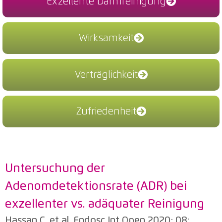
Exzellente Darmreinigung
Wirksamkeit
Verträglichkeit
Zufriedenheit
Untersuchung der
Adenomdetektionsrate (ADR) bei
exzellenter vs. adäquater Reinigung
Hassan C, et al. Endosc Int Open 2020; 08: