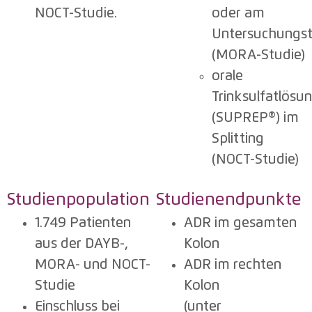
NOCT-Studie.
oder am
Untersuchungs
(MORA-Studie)
orale
Trinksulfatlösu
(SUPREP®) im
Splitting
(NOCT-Studie)
Studienpopulation
Studienendpunkte
1.749 Patienten
ADR im gesamten
aus der DAYB-,
Kolon
MORA- und NOCT-
ADR im rechten
Studie
Kolon
Einschluss bei
(unter